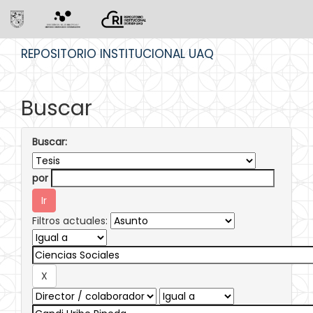
Skip
REPOSITORIO INSTITUCIONAL UAQ
navigation
Buscar
Buscar:
por
Filtros actuales: