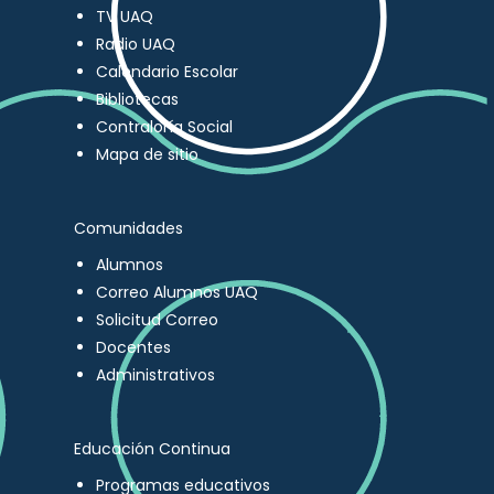
TV UAQ
Radio UAQ
Calendario Escolar
Bibliotecas
Contraloría Social
Mapa de sitio
Comunidades
Alumnos
Correo Alumnos UAQ
Solicitud Correo
Docentes
Administrativos
Educación Continua
Programas educativos