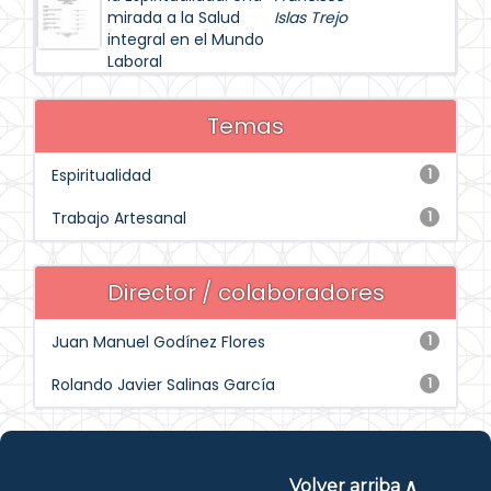
mirada a la Salud
Islas Trejo
integral en el Mundo
Laboral
Temas
Espiritualidad
1
Trabajo Artesanal
1
Director / colaboradores
Juan Manuel Godínez Flores
1
Rolando Javier Salinas García
1
Volver arriba ∧