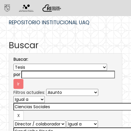
Skip
REPOSITORIO INSTITUCIONAL UAQ
navigation
Buscar
Buscar:
por
Filtros actuales: