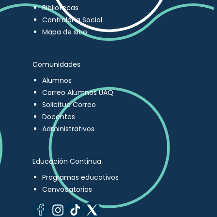
Bibliotecas
Contraloría Social
Mapa de sitio
Comunidades
Alumnos
Correo Alumnos UAQ
Solicitud Correo
Docentes
Administrativos
Educación Continua
Programas educativos
Convocatorias