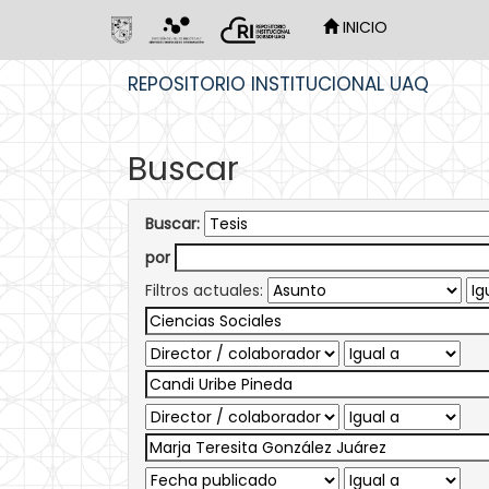
INICIO
Skip
REPOSITORIO INSTITUCIONAL UAQ
navigation
Buscar
Buscar:
por
Filtros actuales: