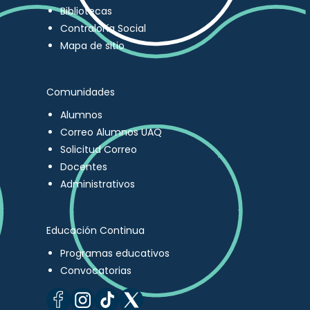
Bibliotecas
Contraloría Social
Mapa de sitio
Comunidades
Alumnos
Correo Alumnos UAQ
Solicitud Correo
Docentes
Administrativos
Educación Continua
Programas educativos
Convocatorias