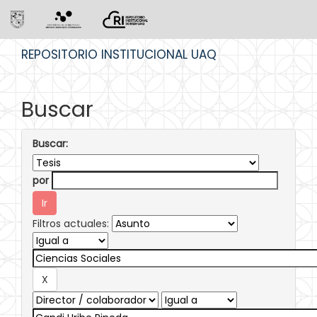
Skip
REPOSITORIO INSTITUCIONAL UAQ
navigation
Buscar
Buscar:
por
Filtros actuales: