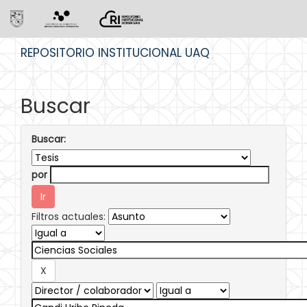
Skip
REPOSITORIO INSTITUCIONAL UAQ
navigation
Buscar
Buscar:
por
Filtros actuales: