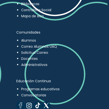
Bibliotecas
Contraloría Social
Mapa de sitio
Comunidades
Alumnos
Correo Alumnos UAQ
Solicitud Correo
Docentes
Administrativos
Educación Continua
Programas educativos
Convocatorias