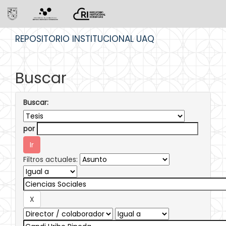
Skip
REPOSITORIO INSTITUCIONAL UAQ
navigation
Buscar
Buscar:
por
Filtros actuales: