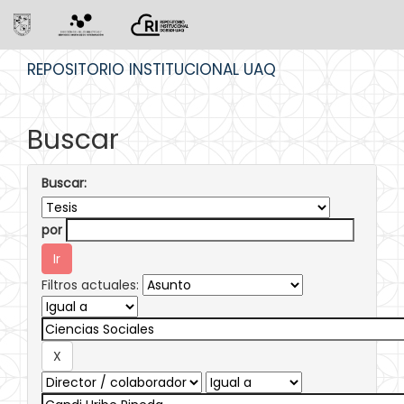
Skip
REPOSITORIO INSTITUCIONAL UAQ
navigation
Buscar
Buscar:
por
Filtros actuales: