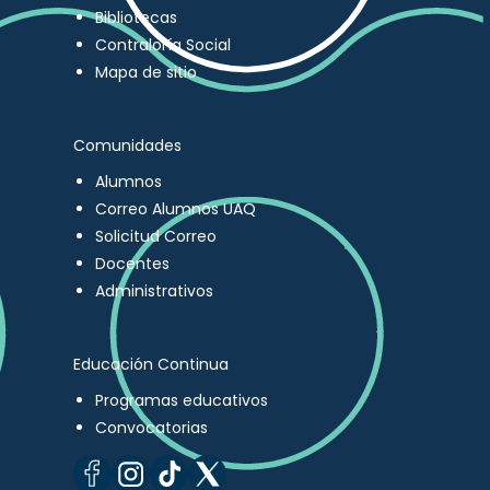
Bibliotecas
Contraloría Social
Mapa de sitio
Comunidades
Alumnos
Correo Alumnos UAQ
Solicitud Correo
Docentes
Administrativos
Educación Continua
Programas educativos
Convocatorias