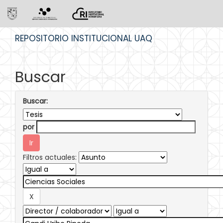
Skip
REPOSITORIO INSTITUCIONAL UAQ
navigation
Buscar
Buscar:
por
Filtros actuales: