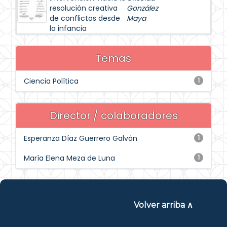
resolución creativa
González
de conflictos desde
Maya
la infancia
Temas
Ciencia Política
1
Director / colaboradores
Esperanza Díaz Guerrero Galván
1
María Elena Meza de Luna
1
Volver arriba ∧