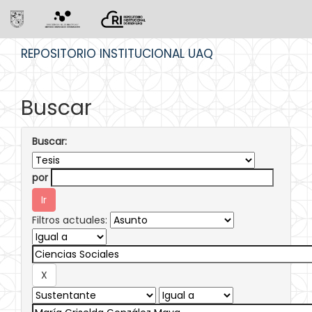
Skip
REPOSITORIO INSTITUCIONAL UAQ
navigation
Buscar
Buscar:
por
Filtros actuales: