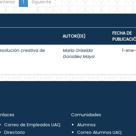
Anterior
1
Siguiente
FECHA DE
AUTOR(ES)
PUBLICACI
resolución creativa de
María Griselda
1-ene
González Maya
Enlaces
Comunidades
Correo de Empleados UAQ
Alumnos
Directorio
Correo Alumnos UAQ