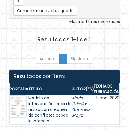
Comenzar nueva busqueda
Mostrar filtros avanzados
Resultados 1-1 de 1.
Anterior
1
Siguiente
Resultados por ítem:
FECHA DE
PORTADA
TÍTULO
AUTOR(ES)
PUBLICACIÓN
Modelo de
María
1-ene-2020
intervención: hacia la
Griselda
resolución creativa
González
de conflictos desde
Maya
la infancia