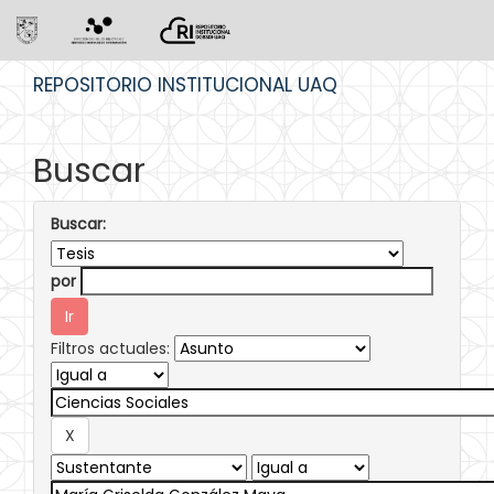
Skip
REPOSITORIO INSTITUCIONAL UAQ
navigation
Buscar
Buscar:
por
Filtros actuales: