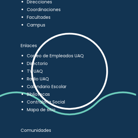
Direcciones
Coordinaciones
Facultades
Campus
Enlaces
Correo de Empleados UAQ
Directorio
TV UAQ
Radio UAQ
Calendario Escolar
Bibliotecas
Contraloría Social
Mapa de sitio
Comunidades