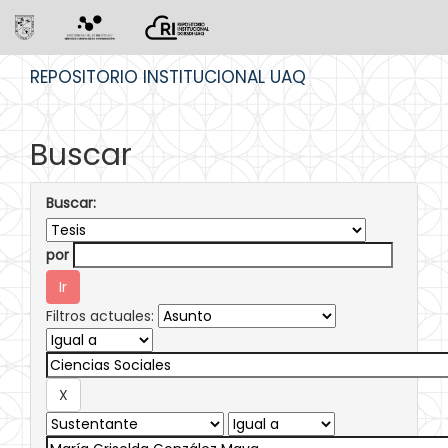
Skip
REPOSITORIO INSTITUCIONAL UAQ
navigation
Buscar
Buscar:
por
Filtros actuales: