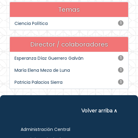
Temas
Ciencia Política
1
Director / colaboradores
Esperanza Díaz Guerrero Galván
1
María Elena Meza de Luna
1
Patricia Palacios Sierra
1
Volver arriba ∧
Administración Central