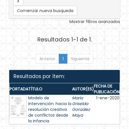
Comenzar nueva busqueda
Mostrar filtros avanzados
Resultados 1-1 de 1.
Anterior
1
Siguiente
Resultados por ítem:
FECHA DE
PORTADA
TÍTULO
AUTOR(ES)
PUBLICACIÓN
Modelo de
María
1-ene-2020
intervención: hacia la
Griselda
resolución creativa
González
de conflictos desde
Maya
la infancia