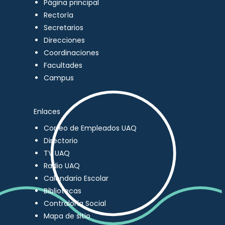
Página principal
Rectoría
Secretarios
Direcciones
Coordinaciones
Facultades
Campus
Enlaces
Correo de Empleados UAQ
Directorio
TV UAQ
Radio UAQ
Calendario Escolar
Bibliotecas
Contraloría Social
Mapa de sitio