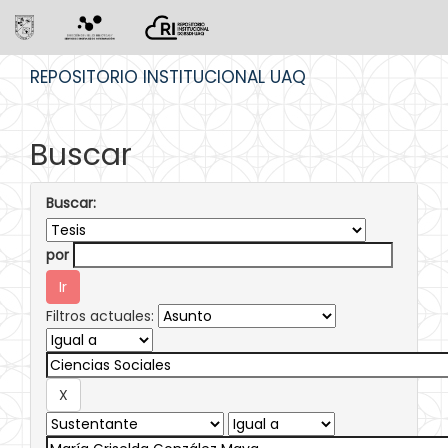
Skip
REPOSITORIO INSTITUCIONAL UAQ
navigation
Buscar
Buscar:
por
Filtros actuales: