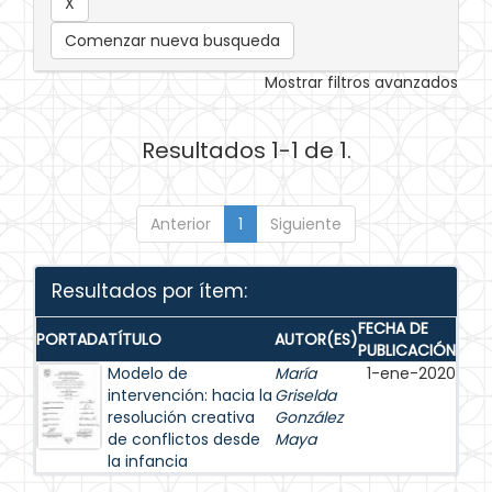
Comenzar nueva busqueda
Mostrar filtros avanzados
Resultados 1-1 de 1.
Anterior
1
Siguiente
Resultados por ítem:
FECHA DE
PORTADA
TÍTULO
AUTOR(ES)
PUBLICACIÓN
Modelo de
María
1-ene-2020
intervención: hacia la
Griselda
resolución creativa
González
de conflictos desde
Maya
la infancia