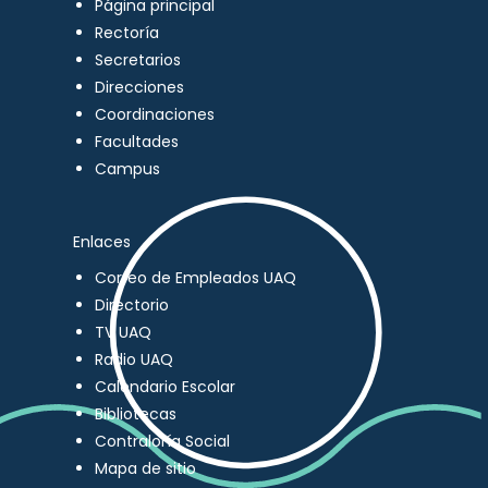
Página principal
Rectoría
Secretarios
Direcciones
Coordinaciones
Facultades
Campus
Enlaces
Correo de Empleados UAQ
Directorio
TV UAQ
Radio UAQ
Calendario Escolar
Bibliotecas
Contraloría Social
Mapa de sitio