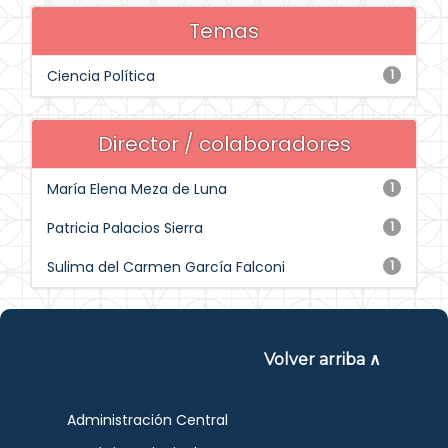
Temas
Ciencia Política
1
Director / colaboradores
María Elena Meza de Luna
1
Patricia Palacios Sierra
1
Sulima del Carmen García Falconi
1
Volver arriba ∧
Administración Central