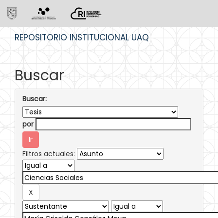
Skip
REPOSITORIO INSTITUCIONAL UAQ
navigation
Buscar
Buscar:
por
Filtros actuales: