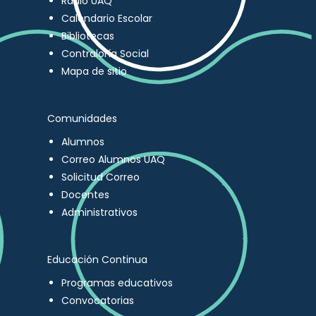
Radio UAQ
Calendario Escolar
Bibliotecas
Contraloría Social
Mapa de sitio
Comunidades
Alumnos
Correo Alumnos UAQ
Solicitud Correo
Docentes
Administrativos
Educación Continua
Programas educativos
Convocatorias