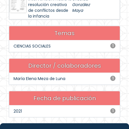
resolución creativa
González
de conflictos desde
Maya
la infancia
Temas
CIENCIAS SOCIALES
1
Director / colaboradores
María Elena Meza de Luna
1
Fecha de publicación
2021
1