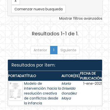
Comenzar nueva busqueda
Mostrar filtros avanzados
Resultados 1-1 de 1.
Anterior
1
Siguiente
Resultados por ítem:
FECHA DE
PORTADA
TÍTULO
AUTOR(ES)
PUBLICACIÓN
Modelo de
María
1-ene-2021
intervención: hacia la
Griselda
resolución creativa
González
de conflictos desde
Maya
la infancia