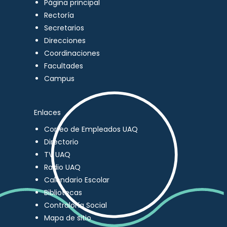
Página principal
Rectoría
Secretarios
Direcciones
Coordinaciones
Facultades
Campus
Enlaces
Correo de Empleados UAQ
Directorio
TV UAQ
Radio UAQ
Calendario Escolar
Bibliotecas
Contraloría Social
Mapa de sitio