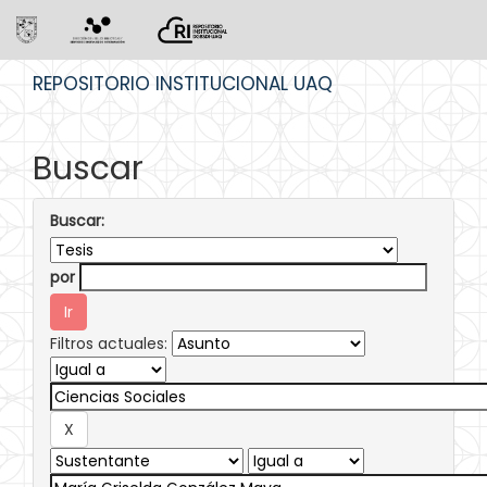
Skip
REPOSITORIO INSTITUCIONAL UAQ
navigation
Buscar
Buscar:
por
Filtros actuales: