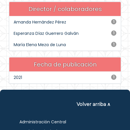
Director / colaboradores
Amanda Hernández Pérez
1
Esperanza Díaz Guerrero Galván
1
María Elena Meza de Luna
1
Fecha de publicación
2021
1
Volver arriba ∧
Administración Central