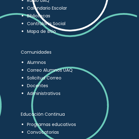
Radio UAQ
Calendario Escolar
Bibliotecas
Contraloría Social
Mapa de sitio
Comunidades
Alumnos
Correo Alumnos UAQ
Solicitud Correo
Docentes
Administrativos
Educación Continua
Programas educativos
Convocatorias