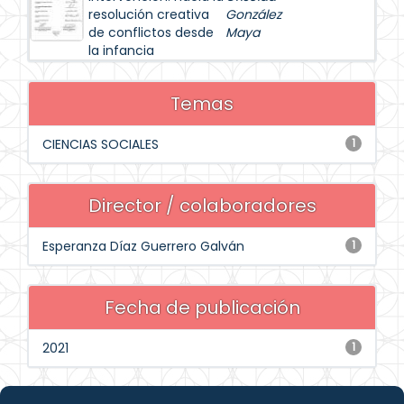
resolución creativa
González
de conflictos desde
Maya
la infancia
Temas
CIENCIAS SOCIALES
1
Director / colaboradores
Esperanza Díaz Guerrero Galván
1
Fecha de publicación
2021
1