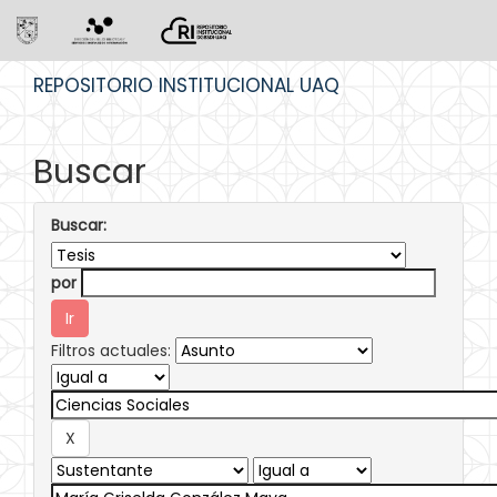
Skip
REPOSITORIO INSTITUCIONAL UAQ
navigation
Buscar
Buscar:
por
Filtros actuales: