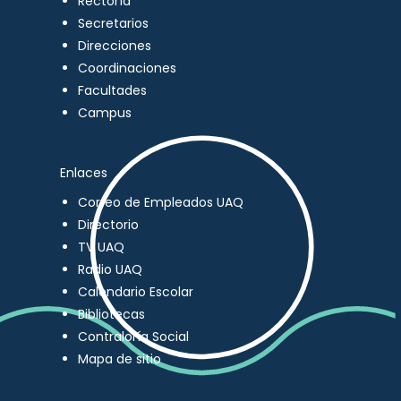
Rectoría
Secretarios
Direcciones
Coordinaciones
Facultades
Campus
Enlaces
Correo de Empleados UAQ
Directorio
TV UAQ
Radio UAQ
Calendario Escolar
Bibliotecas
Contraloría Social
Mapa de sitio