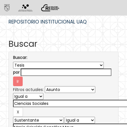
Skip
REPOSITORIO INSTITUCIONAL UAQ
navigation
Buscar
Buscar:
por
Filtros actuales: