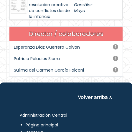
resolución creativa
González
de conflictos desde
Maya
la infancia
Director / colaboradores
Esperanza Díaz Guerrero Galván
1
Patricia Palacios Sierra
1
Sulima del Carmen García Falconi
1
Volver arriba ∧
Administración Central
Página principal