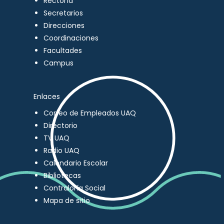
Rectoría
Secretarios
Direcciones
Coordinaciones
Facultades
Campus
Enlaces
Correo de Empleados UAQ
Directorio
TV UAQ
Radio UAQ
Calendario Escolar
Bibliotecas
Contraloría Social
Mapa de sitio