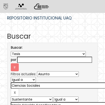
Skip
REPOSITORIO INSTITUCIONAL UAQ
navigation
Buscar
Buscar:
por
Filtros actuales: