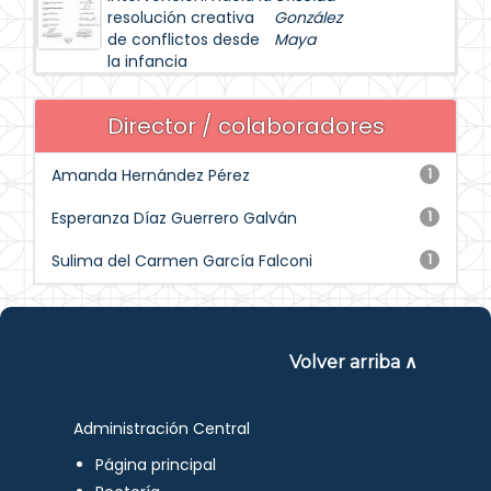
resolución creativa
González
de conflictos desde
Maya
la infancia
Director / colaboradores
Amanda Hernández Pérez
1
Esperanza Díaz Guerrero Galván
1
Sulima del Carmen García Falconi
1
Volver arriba ∧
Administración Central
Página principal