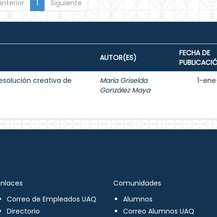
Anterior
1
Siguiente
FECHA DE
AUTOR(ES)
PUBLICACI
resolución creativa de
María Griselda
1-ene
González Maya
Enlaces
Comunidades
Correo de Empleados UAQ
Alumnos
Directorio
Correo Alumnos UAQ