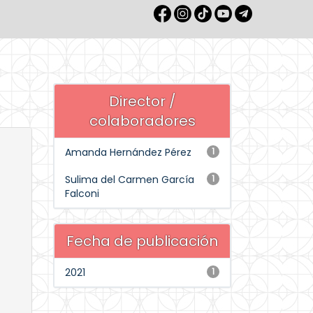
Director /
colaboradores
Amanda Hernández Pérez
1
Sulima del Carmen García
1
Falconi
Fecha de publicación
2021
1