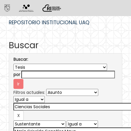
Skip
REPOSITORIO INSTITUCIONAL UAQ
navigation
Buscar
Buscar:
por
Filtros actuales: