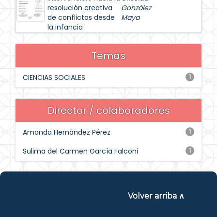
resolución creativa
González
de conflictos desde
Maya
la infancia
Temas
CIENCIAS SOCIALES
1
Director / colaboradores
Amanda Hernández Pérez
1
Sulima del Carmen García Falconi
1
Volver arriba ∧