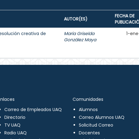
FECHA DE
AUTOR(ES)
PUBLICACI
resolución creativa de
María Griselda
1-ene
González Maya
Enlaces
Comunidades
Correo de Empleados UAQ
Alumnos
Directorio
Correo Alumnos UAQ
TV UAQ
Solicitud Correo
Radio UAQ
Docentes