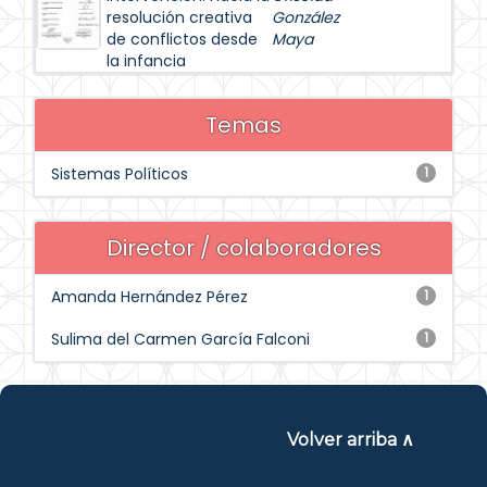
resolución creativa
González
de conflictos desde
Maya
la infancia
Temas
Sistemas Políticos
1
Director / colaboradores
Amanda Hernández Pérez
1
Sulima del Carmen García Falconi
1
Volver arriba ∧