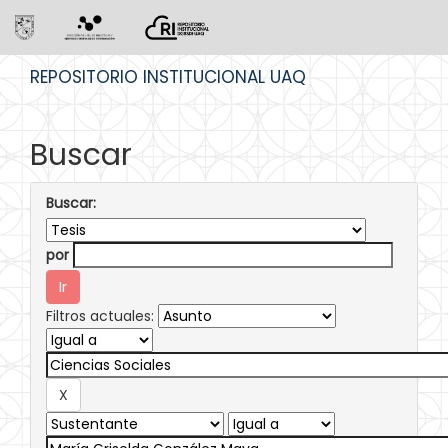
Skip
REPOSITORIO INSTITUCIONAL UAQ
navigation
Buscar
Buscar:
por
Filtros actuales: