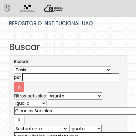
Skip
REPOSITORIO INSTITUCIONAL UAQ
navigation
Buscar
Buscar:
por
Filtros actuales: