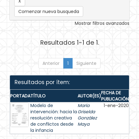
Comenzar nueva busqueda
Mostrar filtros avanzados
Resultados 1-1 de 1.
Anterior
1
Siguiente
Resultados por ítem:
FECHA DE
PORTADA
TÍTULO
AUTOR(ES)
PUBLICACIÓN
Modelo de
María
1-ene-2020
intervención: hacia la
Griselda
resolución creativa
González
de conflictos desde
Maya
la infancia