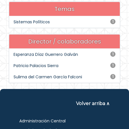
Temas
Sistemas Políticos
1
Director / colaboradores
Esperanza Díaz Guerrero Galván
1
Patricia Palacios Sierra
1
Sulima del Carmen García Falconi
1
Volver arriba ∧
Administración Central