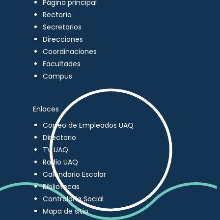
Página principal
Rectoría
Secretarios
Direcciones
Coordinaciones
Facultades
Campus
Enlaces
Correo de Empleados UAQ
Directorio
TV UAQ
Radio UAQ
Calendario Escolar
Bibliotecas
Contraloría Social
Mapa de sitio