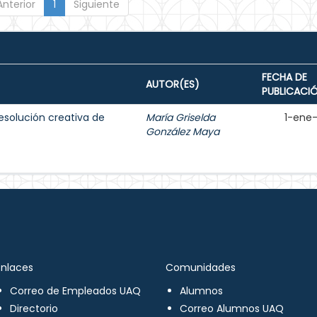
Anterior
1
Siguiente
FECHA DE
AUTOR(ES)
PUBLICACI
resolución creativa de
María Griselda
1-ene
González Maya
Enlaces
Comunidades
Correo de Empleados UAQ
Alumnos
Directorio
Correo Alumnos UAQ