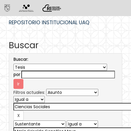
Skip
REPOSITORIO INSTITUCIONAL UAQ
navigation
Buscar
Buscar:
por
Filtros actuales: