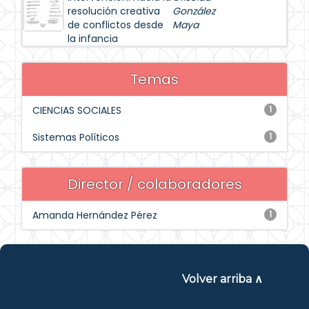
resolución creativa
González
de conflictos desde
Maya
la infancia
Temas
CIENCIAS SOCIALES
1
Sistemas Políticos
1
Director / colaboradores
Amanda Hernández Pérez
1
Volver arriba ∧