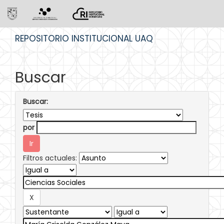
Skip
REPOSITORIO INSTITUCIONAL UAQ
navigation
Buscar
Buscar:
por
Filtros actuales: