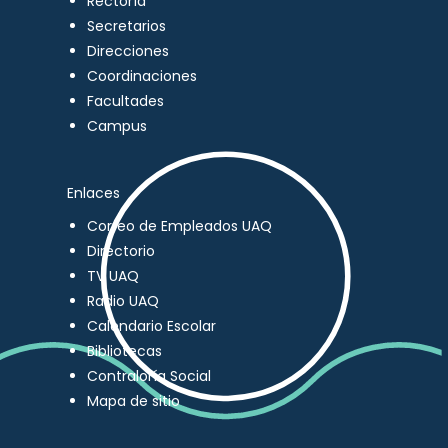
Rectoría
Secretarios
Direcciones
Coordinaciones
Facultades
Campus
Enlaces
Correo de Empleados UAQ
Directorio
TV UAQ
Radio UAQ
Calendario Escolar
Bibliotecas
Contraloría Social
Mapa de sitio