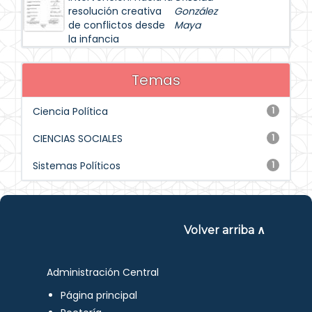
resolución creativa
González
de conflictos desde
Maya
la infancia
Temas
Ciencia Política
1
CIENCIAS SOCIALES
1
Sistemas Políticos
1
Volver arriba ∧
Administración Central
Página principal