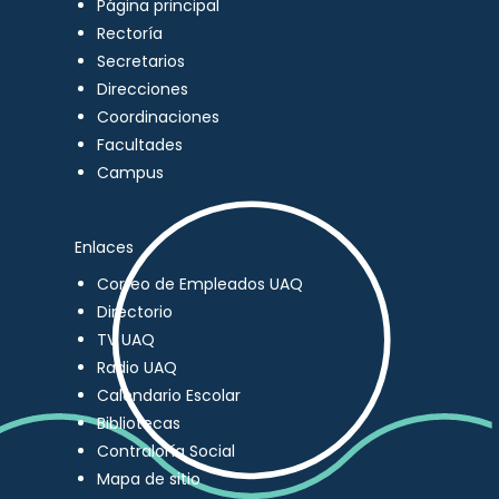
Página principal
Rectoría
Secretarios
Direcciones
Coordinaciones
Facultades
Campus
Enlaces
Correo de Empleados UAQ
Directorio
TV UAQ
Radio UAQ
Calendario Escolar
Bibliotecas
Contraloría Social
Mapa de sitio