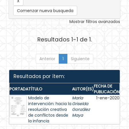
Comenzar nueva busqueda
Mostrar filtros avanzados
Resultados 1-1 de 1.
Anterior
1
Siguiente
Resultados por ítem:
FECHA DE
PORTADA
TÍTULO
AUTOR(ES)
PUBLICACIÓN
Modelo de
María
1-ene-2020
intervención: hacia la
Griselda
resolución creativa
González
de conflictos desde
Maya
la infancia