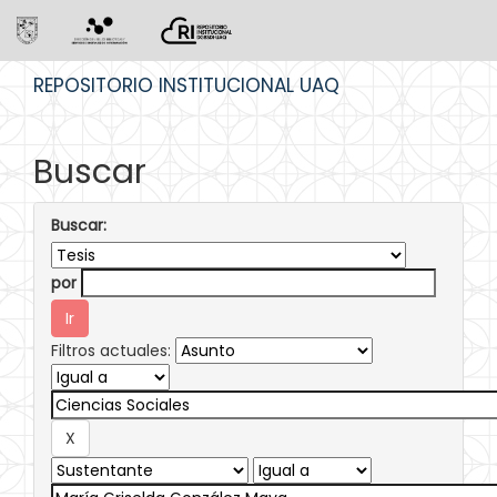
Skip
REPOSITORIO INSTITUCIONAL UAQ
navigation
Buscar
Buscar:
por
Filtros actuales: