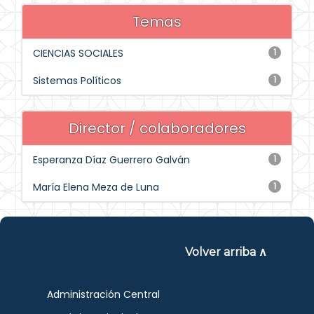
Temas
CIENCIAS SOCIALES
1
Sistemas Políticos
1
Director / colaboradores
Esperanza Díaz Guerrero Galván
1
María Elena Meza de Luna
1
Volver arriba ∧
Administración Central