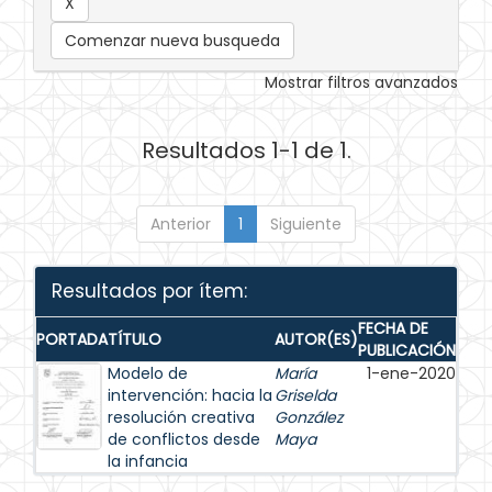
Comenzar nueva busqueda
Mostrar filtros avanzados
Resultados 1-1 de 1.
Anterior
1
Siguiente
Resultados por ítem:
FECHA DE
PORTADA
TÍTULO
AUTOR(ES)
PUBLICACIÓN
Modelo de
María
1-ene-2020
intervención: hacia la
Griselda
resolución creativa
González
de conflictos desde
Maya
la infancia