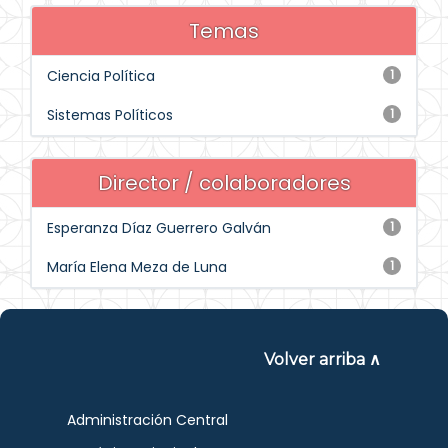
Temas
Ciencia Política
1
Sistemas Políticos
1
Director / colaboradores
Esperanza Díaz Guerrero Galván
1
María Elena Meza de Luna
1
Volver arriba ∧
Administración Central