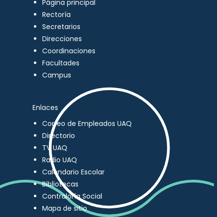
Página principal
Rectoría
Secretarios
Direcciones
Coordinaciones
Facultades
Campus
Enlaces
Correo de Empleados UAQ
Directorio
TV UAQ
Radio UAQ
Calendario Escolar
Bibliotecas
Contraloría Social
Mapa de sitio