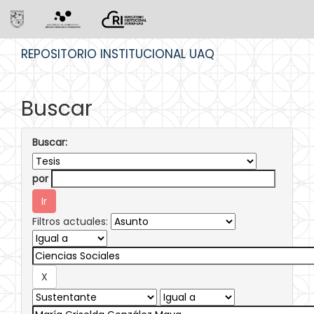
Skip
REPOSITORIO INSTITUCIONAL UAQ
navigation
Buscar
Buscar:
por
Filtros actuales: