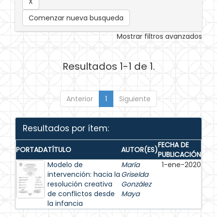
Comenzar nueva busqueda
Mostrar filtros avanzados
Resultados 1-1 de 1.
Anterior
1
Siguiente
Resultados por ítem:
FECHA DE
PORTADA
TÍTULO
AUTOR(ES)
PUBLICACIÓN
Modelo de
María
1-ene-2020
intervención: hacia la
Griselda
resolución creativa
González
de conflictos desde
Maya
la infancia