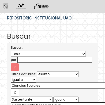
Skip
REPOSITORIO INSTITUCIONAL UAQ
navigation
Buscar
Buscar:
por
Filtros actuales: