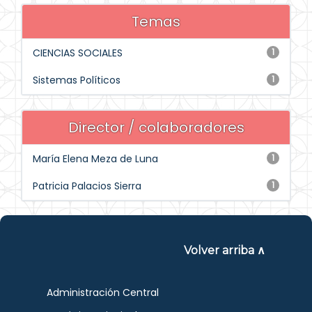
Temas
CIENCIAS SOCIALES
1
Sistemas Políticos
1
Director / colaboradores
María Elena Meza de Luna
1
Patricia Palacios Sierra
1
Volver arriba ∧
Administración Central