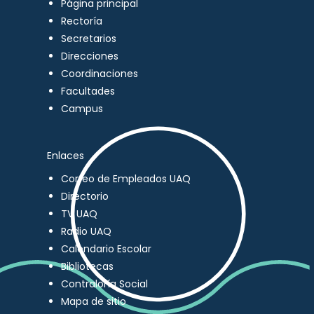
Página principal
Rectoría
Secretarios
Direcciones
Coordinaciones
Facultades
Campus
Enlaces
Correo de Empleados UAQ
Directorio
TV UAQ
Radio UAQ
Calendario Escolar
Bibliotecas
Contraloría Social
Mapa de sitio