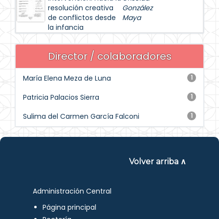
resolución creativa
González
de conflictos desde
Maya
la infancia
Director / colaboradores
María Elena Meza de Luna
1
Patricia Palacios Sierra
1
Sulima del Carmen García Falconi
1
Volver arriba ∧
Administración Central
Página principal