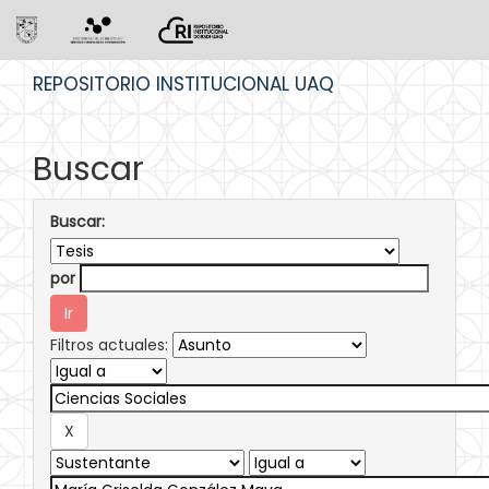
Skip
REPOSITORIO INSTITUCIONAL UAQ
navigation
Buscar
Buscar:
por
Filtros actuales: