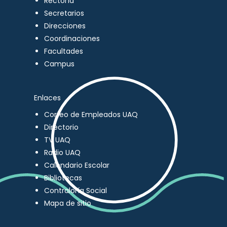
Rectoría
Secretarios
Direcciones
Coordinaciones
Facultades
Campus
Enlaces
Correo de Empleados UAQ
Directorio
TV UAQ
Radio UAQ
Calendario Escolar
Bibliotecas
Contraloría Social
Mapa de sitio