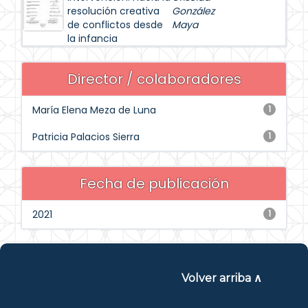
resolución creativa
González
de conflictos desde
Maya
la infancia
Director / colaboradores
María Elena Meza de Luna
1
Patricia Palacios Sierra
1
Fecha de publicación
2021
1
Volver arriba ∧