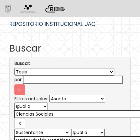
Skip
REPOSITORIO INSTITUCIONAL UAQ
navigation
Buscar
Buscar:
por
Filtros actuales: