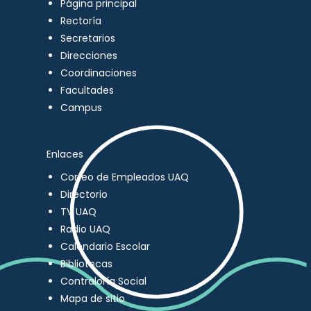
Página principal
Rectoría
Secretarios
Direcciones
Coordinaciones
Facultades
Campus
Enlaces
Correo de Empleados UAQ
Directorio
TV UAQ
Radio UAQ
Calendario Escolar
Bibliotecas
Contraloría Social
Mapa de sitio