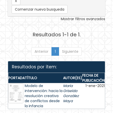
Comenzar nueva busqueda
Mostrar filtros avanzados
Resultados 1-1 de 1.
Anterior
1
Siguiente
Resultados por ítem:
FECHA DE
PORTADA
TÍTULO
AUTOR(ES)
PUBLICACIÓN
Modelo de
María
1-ene-2021
intervención: hacia la
Griselda
resolución creativa
González
de conflictos desde
Maya
la infancia