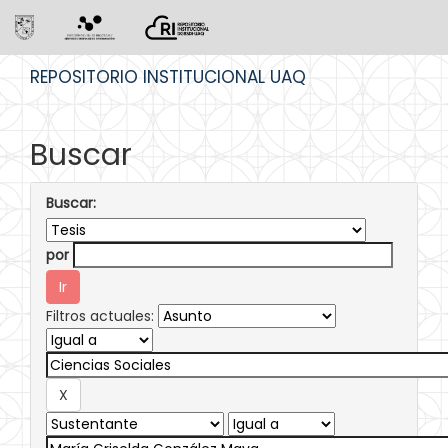
Skip
REPOSITORIO INSTITUCIONAL UAQ
navigation
Buscar
Buscar:
por
Filtros actuales: