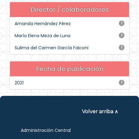
Director / colaboradores
Amanda Hernández Pérez
1
María Elena Meza de Luna
1
Sulima del Carmen García Falconi
1
Fecha de publicación
2021
1
Volver arriba ∧
Administración Central