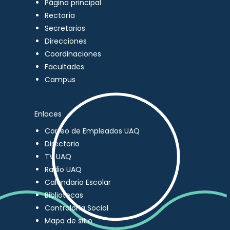
Página principal
Rectoría
Secretarios
Direcciones
Coordinaciones
Facultades
Campus
Enlaces
Correo de Empleados UAQ
Directorio
TV UAQ
Radio UAQ
Calendario Escolar
Bibliotecas
Contraloría Social
Mapa de sitio