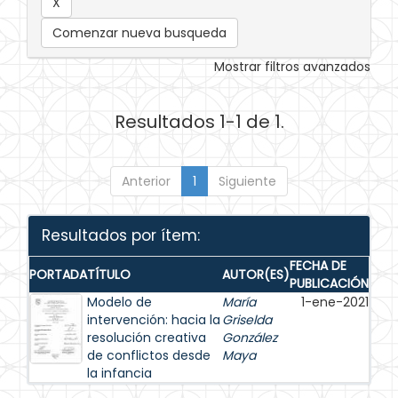
Comenzar nueva busqueda
Mostrar filtros avanzados
Resultados 1-1 de 1.
Anterior
1
Siguiente
Resultados por ítem:
FECHA DE
PORTADA
TÍTULO
AUTOR(ES)
PUBLICACIÓN
Modelo de
María
1-ene-2021
intervención: hacia la
Griselda
resolución creativa
González
de conflictos desde
Maya
la infancia