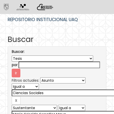
Skip
REPOSITORIO INSTITUCIONAL UAQ
navigation
Buscar
Buscar:
por
Filtros actuales: