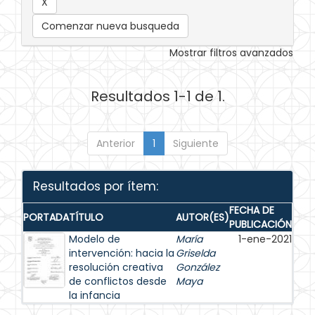
Comenzar nueva busqueda
Mostrar filtros avanzados
Resultados 1-1 de 1.
Anterior
1
Siguiente
Resultados por ítem:
FECHA DE
PORTADA
TÍTULO
AUTOR(ES)
PUBLICACIÓN
Modelo de
María
1-ene-2021
intervención: hacia la
Griselda
resolución creativa
González
de conflictos desde
Maya
la infancia