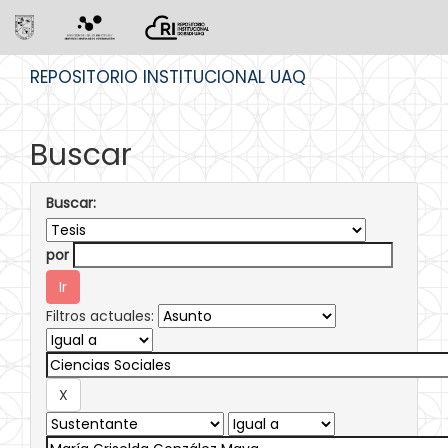
Skip
REPOSITORIO INSTITUCIONAL UAQ
navigation
Buscar
Buscar:
por
Filtros actuales: