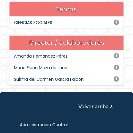
Temas
CIENCIAS SOCIALES
1
Director / colaboradores
Amanda Hernández Pérez
1
María Elena Meza de Luna
1
Sulima del Carmen García Falconi
1
Volver arriba ∧
Administración Central