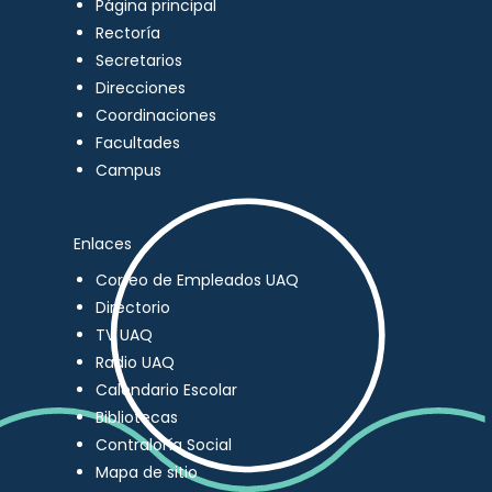
Página principal
Rectoría
Secretarios
Direcciones
Coordinaciones
Facultades
Campus
Enlaces
Correo de Empleados UAQ
Directorio
TV UAQ
Radio UAQ
Calendario Escolar
Bibliotecas
Contraloría Social
Mapa de sitio