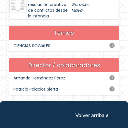
resolución creativa
González
de conflictos desde
Maya
la infancia
Temas
CIENCIAS SOCIALES
1
Director / colaboradores
Amanda Hernández Pérez
1
Patricia Palacios Sierra
1
Volver arriba ∧