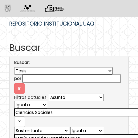
Skip
REPOSITORIO INSTITUCIONAL UAQ
navigation
Buscar
Buscar:
por
Filtros actuales: