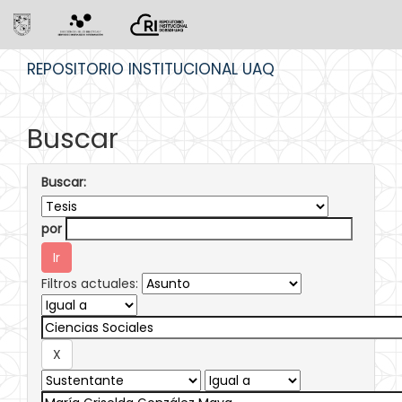
Skip
REPOSITORIO INSTITUCIONAL UAQ
navigation
Buscar
Buscar:
por
Filtros actuales: