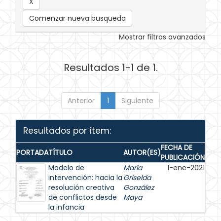
Comenzar nueva busqueda
Mostrar filtros avanzados
Resultados 1-1 de 1.
Anterior
1
Siguiente
Resultados por ítem:
FECHA DE
PORTADA
TÍTULO
AUTOR(ES)
PUBLICACIÓN
Modelo de
María
1-ene-2021
intervención: hacia la
Griselda
resolución creativa
González
de conflictos desde
Maya
la infancia