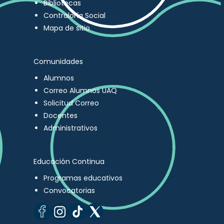
Bibliotecas
Contraloría Social
Mapa de sitio
Comunidades
Alumnos
Correo Alumnos UAQ
Solicitud Correo
Docentes
Administrativos
Educación Continua
Programas educativos
Convocatorias