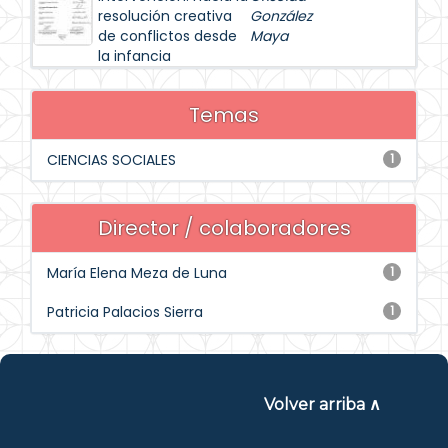
resolución creativa
González
de conflictos desde
Maya
la infancia
Temas
CIENCIAS SOCIALES
1
Director / colaboradores
María Elena Meza de Luna
1
Patricia Palacios Sierra
1
Volver arriba ∧