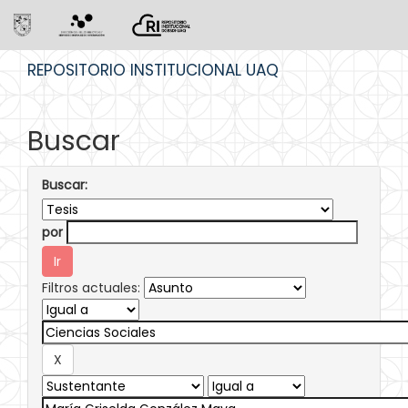
Skip
REPOSITORIO INSTITUCIONAL UAQ
navigation
Buscar
Buscar:
por
Filtros actuales: