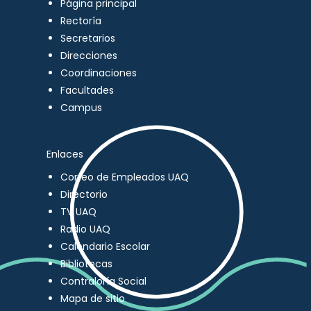
Página principal
Rectoría
Secretarios
Direcciones
Coordinaciones
Facultades
Campus
Enlaces
Correo de Empleados UAQ
Directorio
TV UAQ
Radio UAQ
Calendario Escolar
Bibliotecas
Contraloría Social
Mapa de sitio