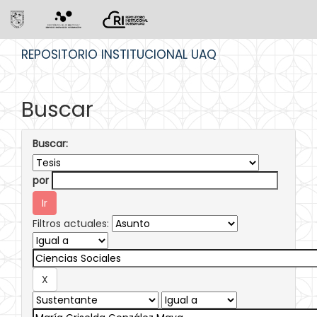
Skip
REPOSITORIO INSTITUCIONAL UAQ
navigation
Buscar
Buscar:
por
Filtros actuales: