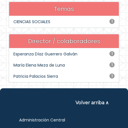
Temas
CIENCIAS SOCIALES
1
Director / colaboradores
Esperanza Díaz Guerrero Galván
1
María Elena Meza de Luna
1
Patricia Palacios Sierra
1
Volver arriba ∧
Administración Central