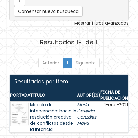
Comenzar nueva busqueda
Mostrar filtros avanzados
Resultados 1-1 de 1.
Anterior
1
Siguiente
Resultados por ítem:
FECHA DE
PORTADA
TÍTULO
AUTOR(ES)
PUBLICACIÓN
Modelo de
María
1-ene-2021
intervención: hacia la
Griselda
resolución creativa
González
de conflictos desde
Maya
la infancia