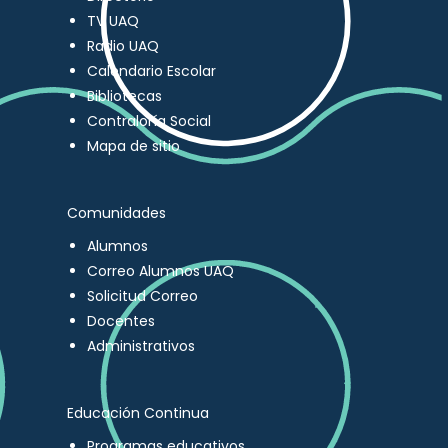
TV UAQ
Radio UAQ
Calendario Escolar
Bibliotecas
Contraloría Social
Mapa de sitio
Comunidades
Alumnos
Correo Alumnos UAQ
Solicitud Correo
Docentes
Administrativos
Educación Continua
Programas educativos