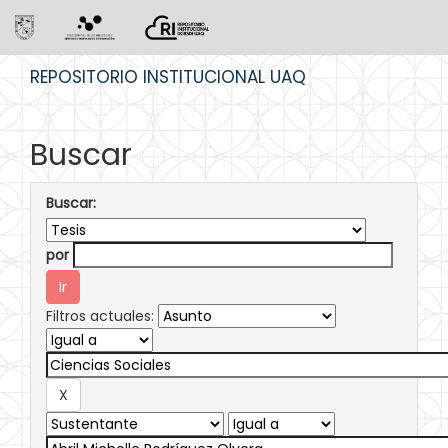
Skip
REPOSITORIO INSTITUCIONAL UAQ
navigation
Buscar
Buscar:
por
Filtros actuales: