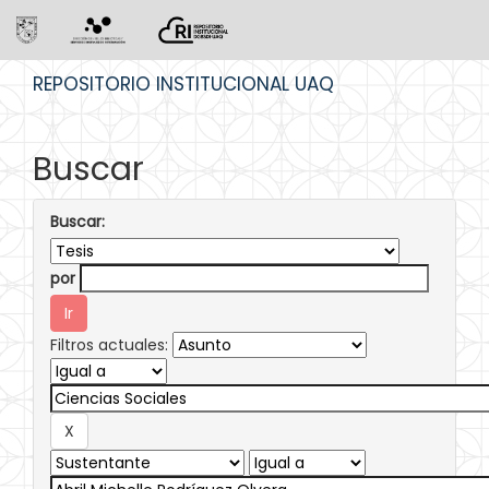
Skip
REPOSITORIO INSTITUCIONAL UAQ
navigation
Buscar
Buscar:
por
Filtros actuales: