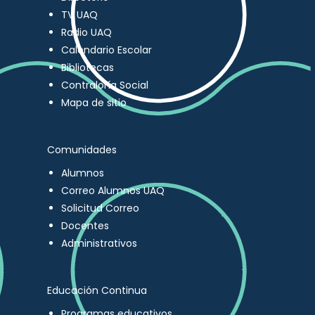
TV UAQ
Radio UAQ
Calendario Escolar
Bibliotecas
Contraloría Social
Mapa de sitio
Comunidades
Alumnos
Correo Alumnos UAQ
Solicitud Correo
Docentes
Administrativos
Educación Continua
Programas educativos