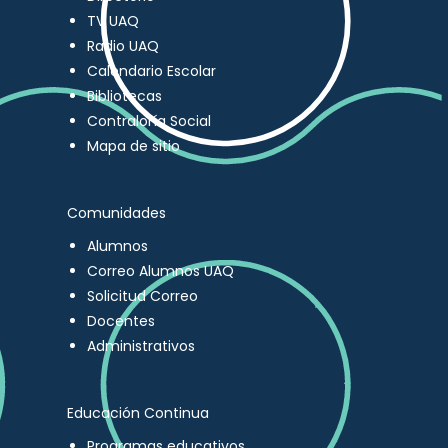
TV UAQ
Radio UAQ
Calendario Escolar
Bibliotecas
Contraloría Social
Mapa de sitio
Comunidades
Alumnos
Correo Alumnos UAQ
Solicitud Correo
Docentes
Administrativos
Educación Continua
Programas educativos