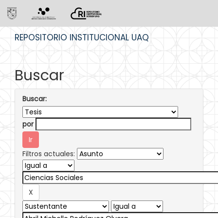
Skip
REPOSITORIO INSTITUCIONAL UAQ
navigation
Buscar
Buscar:
por
Filtros actuales: