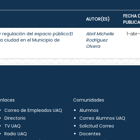
FECHA 
AUTOR(ES)
PUBLIC
y regulación del espacio público:El
Abril Michelle
1-abr
a ciudad en el Municipio de
Rodríguez
Olvera
Enlaces
Comunidades
Correo de Empleados UAQ
Alumnos
Directorio
Correo Alumnos UAQ
TV UAQ
Solicitud Correo
Radio UAQ
Docentes