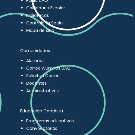
Radio UAQ
Calendario Escolar
Bibliotecas
Contraloría Social
Mapa de sitio
Comunidades
Alumnos
Correo Alumnos UAQ
Solicitud Correo
Docentes
Administrativos
Educación Continua
Programas educativos
Convocatorias