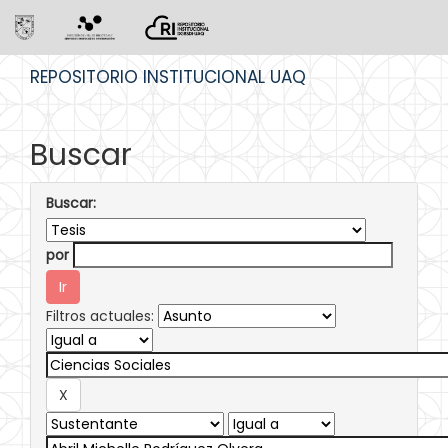
Skip
REPOSITORIO INSTITUCIONAL UAQ
navigation
Buscar
Buscar:
por
Filtros actuales: