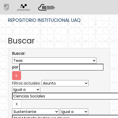
Skip
REPOSITORIO INSTITUCIONAL UAQ
navigation
Buscar
Buscar:
por
Filtros actuales: