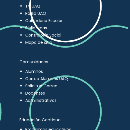
TV UAQ
Radio UAQ
Calendario Escolar
Bibliotecas
Contraloría Social
Mapa de sitio
Comunidades
Alumnos
Correo Alumnos UAQ
Solicitud Correo
Docentes
Administrativos
Educación Continua
Programas educativos