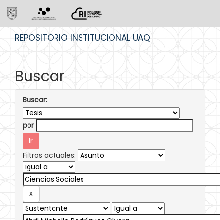
Skip
REPOSITORIO INSTITUCIONAL UAQ
navigation
Buscar
Buscar:
por
Filtros actuales: