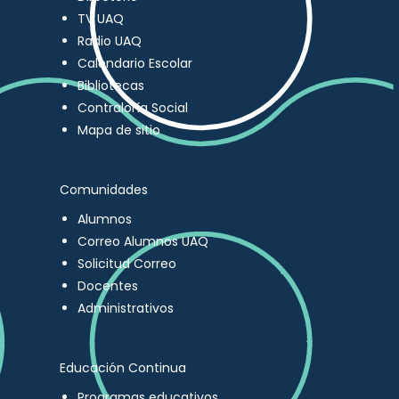
TV UAQ
Radio UAQ
Calendario Escolar
Bibliotecas
Contraloría Social
Mapa de sitio
Comunidades
Alumnos
Correo Alumnos UAQ
Solicitud Correo
Docentes
Administrativos
Educación Continua
Programas educativos