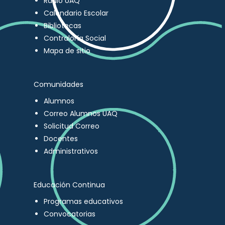
Radio UAQ
Calendario Escolar
Bibliotecas
Contraloría Social
Mapa de sitio
Comunidades
Alumnos
Correo Alumnos UAQ
Solicitud Correo
Docentes
Administrativos
Educación Continua
Programas educativos
Convocatorias