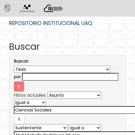
Skip
REPOSITORIO INSTITUCIONAL UAQ
navigation
Buscar
Buscar:
por
Filtros actuales: