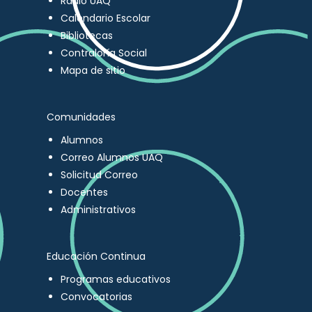
Radio UAQ
Calendario Escolar
Bibliotecas
Contraloría Social
Mapa de sitio
Comunidades
Alumnos
Correo Alumnos UAQ
Solicitud Correo
Docentes
Administrativos
Educación Continua
Programas educativos
Convocatorias