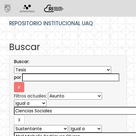
Skip
REPOSITORIO INSTITUCIONAL UAQ
navigation
Buscar
Buscar:
por
Filtros actuales: