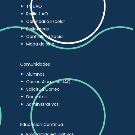
TV UAQ
Radio UAQ
Calendario Escolar
Bibliotecas
Contraloría Social
Mapa de sitio
Comunidades
Alumnos
Correo Alumnos UAQ
Solicitud Correo
Docentes
Administrativos
Educación Continua
Programas educativos