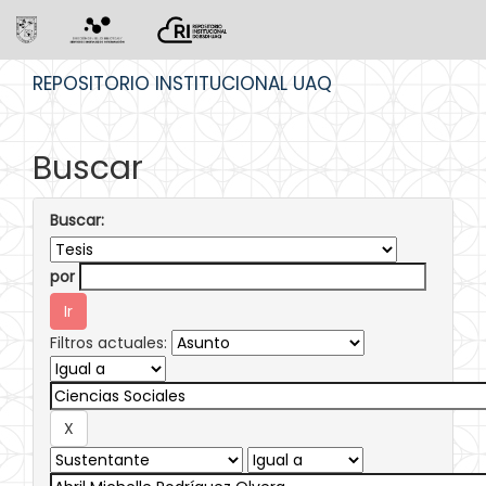
Skip
REPOSITORIO INSTITUCIONAL UAQ
navigation
Buscar
Buscar:
por
Filtros actuales: