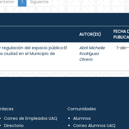
Anterior
1
Siguiente
FECHA 
AUTOR(ES)
PUBLIC
y regulación del espacio público:El
Abril Michelle
1-abr
a ciudad en el Municipio de
Rodríguez
Olvera
Enlaces
Comunidades
Correo de Empleados UAQ
Alumnos
Directorio
Correo Alumnos UAQ