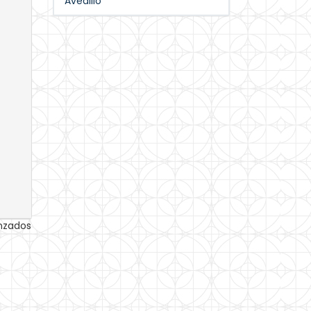
Avedillo
anzados