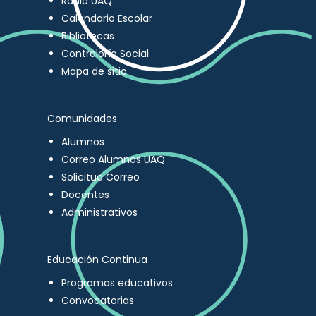
Radio UAQ
Calendario Escolar
Bibliotecas
Contraloría Social
Mapa de sitio
Comunidades
Alumnos
Correo Alumnos UAQ
Solicitud Correo
Docentes
Administrativos
Educación Continua
Programas educativos
Convocatorias