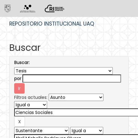
Skip
REPOSITORIO INSTITUCIONAL UAQ
navigation
Buscar
Buscar:
por
Filtros actuales: